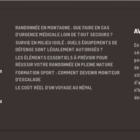
RANDONNÉE EN MONTAGNE : QUE FAIRE EN CAS
A
D’URGENCE MÉDICALE LOIN DE TOUT SECOURS ?
SURVIE EN MILIEU ISOLÉ : QUELS ÉQUIPEMENTS DE
En
DÉFENSE SONT LÉGALEMENT AUTORISÉS ?
sé
LES ÉLÉMENTS ESSENTIELS À PRÉVOIR POUR
po
RÉUSSIR VOTRE RANDONNÉE EN PLEINE NATURE
de
n
FORMATION SPORT : COMMENT DEVENIR MONITEUR
si
D’ESCALADE
d’
LE COÛT RÉEL D’UN VOYAGE AU NÉPAL
n’
de
u