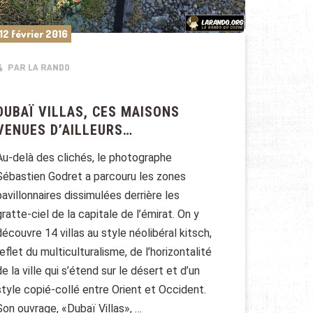
12 février 2016
PAR LA RANDO
DUBAÏ VILLAS, CES MAISONS
VENUES D’AILLEURS…
Au-delà des clichés, le photographe
Sébastien Godret a parcouru les zones
pavillonnaires dissimulées derrière les
gratte-ciel de la capitale de l’émirat. On y
découvre 14 villas au style néolibéral kitsch,
reflet du multiculturalisme, de l’horizontalité
de la ville qui s’étend sur le désert et d’un
style copié-collé entre Orient et Occident.
Son ouvrage, «Dubaï Villas», …