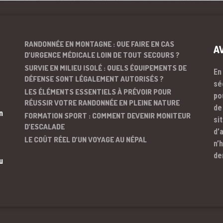
RANDONNÉE EN MONTAGNE : QUE FAIRE EN CAS
A
D’URGENCE MÉDICALE LOIN DE TOUT SECOURS ?
SURVIE EN MILIEU ISOLÉ : QUELS ÉQUIPEMENTS DE
En
DÉFENSE SONT LÉGALEMENT AUTORISÉS ?
sé
LES ÉLÉMENTS ESSENTIELS À PRÉVOIR POUR
po
RÉUSSIR VOTRE RANDONNÉE EN PLEINE NATURE
de
n
FORMATION SPORT : COMMENT DEVENIR MONITEUR
si
D’ESCALADE
d’
LE COÛT RÉEL D’UN VOYAGE AU NÉPAL
n’
de
u