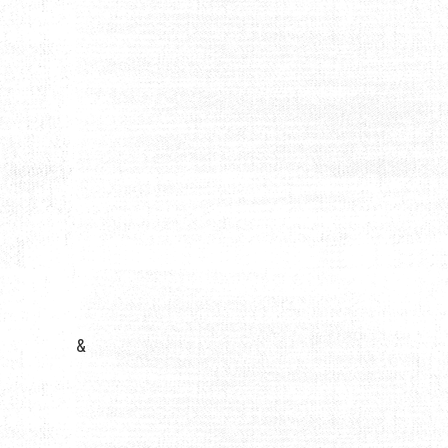
VACANCES : COMMENT S’Y PRENDRE ?
&