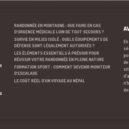
RANDONNÉE EN MONTAGNE : QUE FAIRE EN CAS
A
D’URGENCE MÉDICALE LOIN DE TOUT SECOURS ?
SURVIE EN MILIEU ISOLÉ : QUELS ÉQUIPEMENTS DE
En
DÉFENSE SONT LÉGALEMENT AUTORISÉS ?
sé
LES ÉLÉMENTS ESSENTIELS À PRÉVOIR POUR
po
RÉUSSIR VOTRE RANDONNÉE EN PLEINE NATURE
de
n
FORMATION SPORT : COMMENT DEVENIR MONITEUR
si
D’ESCALADE
d’
LE COÛT RÉEL D’UN VOYAGE AU NÉPAL
n’
de
u