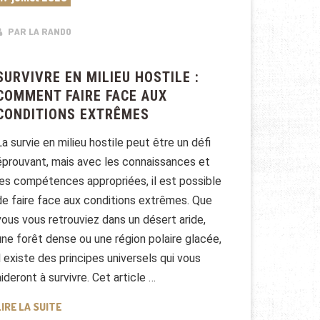
PAR LA RANDO
SURVIVRE EN MILIEU HOSTILE :
COMMENT FAIRE FACE AUX
CONDITIONS EXTRÊMES
La survie en milieu hostile peut être un défi
éprouvant, mais avec les connaissances et
les compétences appropriées, il est possible
de faire face aux conditions extrêmes. Que
vous vous retrouviez dans un désert aride,
une forêt dense ou une région polaire glacée,
il existe des principes universels qui vous
aideront à survivre. Cet article …
SURVIVRE EN MILIEU HOSTILE : COMMENT FAIRE FACE 
LIRE LA SUITE