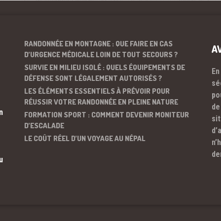
RANDONNÉE EN MONTAGNE : QUE FAIRE EN CAS
A
D’URGENCE MÉDICALE LOIN DE TOUT SECOURS ?
SURVIE EN MILIEU ISOLÉ : QUELS ÉQUIPEMENTS DE
En
DÉFENSE SONT LÉGALEMENT AUTORISÉS ?
sé
LES ÉLÉMENTS ESSENTIELS À PRÉVOIR POUR
po
RÉUSSIR VOTRE RANDONNÉE EN PLEINE NATURE
de
n
FORMATION SPORT : COMMENT DEVENIR MONITEUR
si
D’ESCALADE
d’
LE COÛT RÉEL D’UN VOYAGE AU NÉPAL
n’
de
u