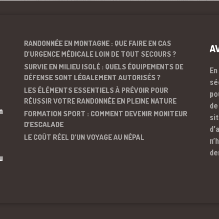
RANDONNÉE EN MONTAGNE : QUE FAIRE EN CAS
A
D’URGENCE MÉDICALE LOIN DE TOUT SECOURS ?
SURVIE EN MILIEU ISOLÉ : QUELS ÉQUIPEMENTS DE
En
DÉFENSE SONT LÉGALEMENT AUTORISÉS ?
sé
LES ÉLÉMENTS ESSENTIELS À PRÉVOIR POUR
po
RÉUSSIR VOTRE RANDONNÉE EN PLEINE NATURE
de
n
FORMATION SPORT : COMMENT DEVENIR MONITEUR
si
D’ESCALADE
d’
LE COÛT RÉEL D’UN VOYAGE AU NÉPAL
n’
de
u