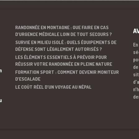
RANDONNÉE EN MONTAGNE : QUE FAIRE EN CAS
A
D’URGENCE MÉDICALE LOIN DE TOUT SECOURS ?
SURVIE EN MILIEU ISOLÉ : QUELS ÉQUIPEMENTS DE
En
DÉFENSE SONT LÉGALEMENT AUTORISÉS ?
sé
LES ÉLÉMENTS ESSENTIELS À PRÉVOIR POUR
po
RÉUSSIR VOTRE RANDONNÉE EN PLEINE NATURE
de
n
FORMATION SPORT : COMMENT DEVENIR MONITEUR
si
D’ESCALADE
d’
LE COÛT RÉEL D’UN VOYAGE AU NÉPAL
n’
de
u