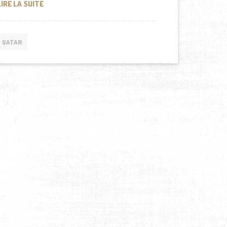
JANET JACKSON, MARIÉE AU QATAR
LIRE LA SUITE
QATAR