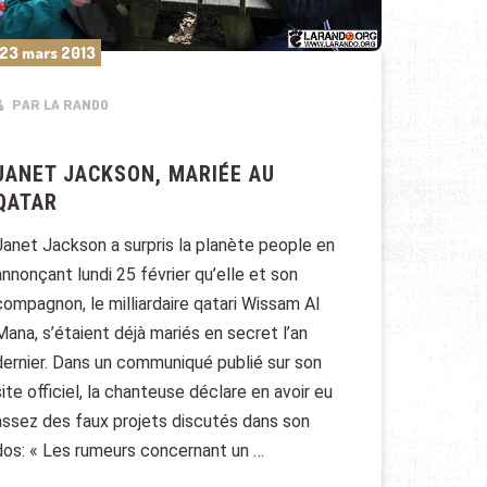
23 mars 2013
PAR LA RANDO
JANET JACKSON, MARIÉE AU
QATAR
Janet Jackson a surpris la planète people en
annonçant lundi 25 février qu’elle et son
compagnon, le milliardaire qatari Wissam Al
Mana, s’étaient déjà mariés en secret l’an
dernier. Dans un communiqué publié sur son
site officiel, la chanteuse déclare en avoir eu
assez des faux projets discutés dans son
dos: « Les rumeurs concernant un …