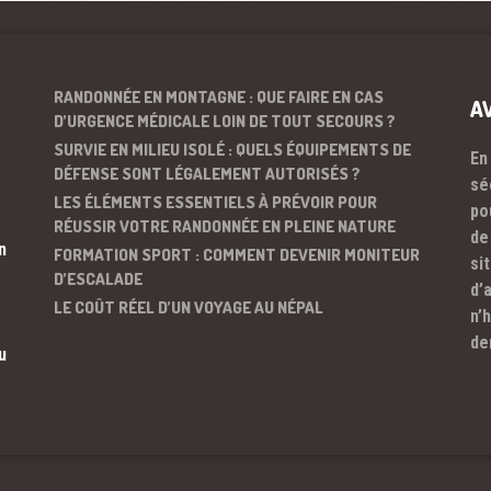
RANDONNÉE EN MONTAGNE : QUE FAIRE EN CAS
A
D’URGENCE MÉDICALE LOIN DE TOUT SECOURS ?
SURVIE EN MILIEU ISOLÉ : QUELS ÉQUIPEMENTS DE
En
DÉFENSE SONT LÉGALEMENT AUTORISÉS ?
sé
LES ÉLÉMENTS ESSENTIELS À PRÉVOIR POUR
po
RÉUSSIR VOTRE RANDONNÉE EN PLEINE NATURE
de
n
FORMATION SPORT : COMMENT DEVENIR MONITEUR
si
D’ESCALADE
d’
LE COÛT RÉEL D’UN VOYAGE AU NÉPAL
n’
de
u