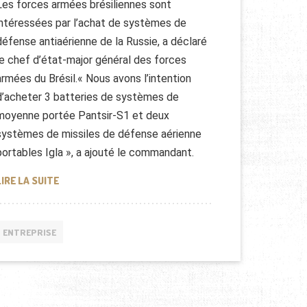
Les forces armées brésiliennes sont
intéressées par l’achat de systèmes de
défense antiaérienne de la Russie, a déclaré
le chef d’état-major général des forces
armées du Brésil.« Nous avons l’intention
d’acheter 3 batteries de systèmes de
moyenne portée Pantsir-S1 et deux
systèmes de missiles de défense aérienne
portables Igla », a ajouté le commandant.
SYSTÈMES DE DÉFENSE AÉRIENNE RUSSES POUR LE BRÉ
LIRE LA SUITE
ENTREPRISE