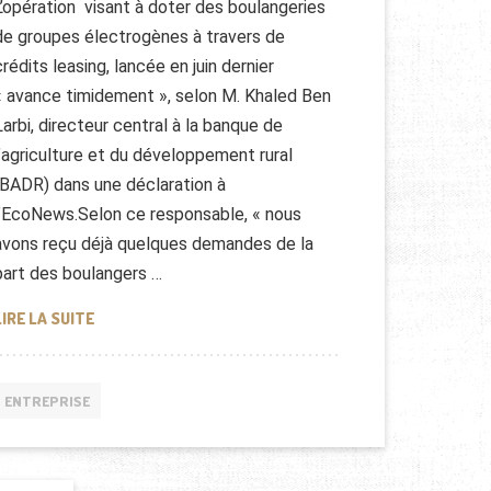
L’opération visant à doter des boulangeries
de groupes électrogènes à travers de
crédits leasing, lancée en juin dernier
« avance timidement », selon M. Khaled Ben
Larbi, directeur central à la banque de
l’agriculture et du développement rural
(BADR) dans une déclaration à
l’EcoNews.Selon ce responsable, « nous
avons reçu déjà quelques demandes de la
part des boulangers …
PRÊTS BANCAIRES POUR LES BOULANGERS
LIRE LA SUITE
ENTREPRISE