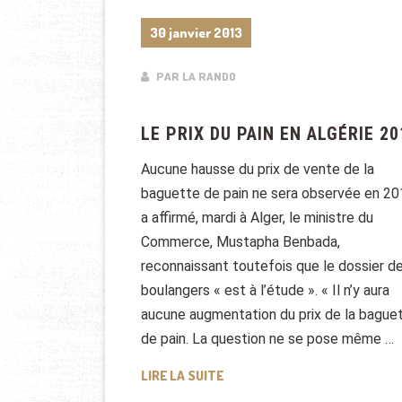
30 janvier 2013
PAR LA RANDO
LE PRIX DU PAIN EN ALGÉRIE 20
Aucune hausse du prix de vente de la
baguette de pain ne sera observée en 20
a affirmé, mardi à Alger, le ministre du
Commerce, Mustapha Benbada,
reconnaissant toutefois que le dossier d
boulangers « est à l’étude ». « Il n’y aura
aucune augmentation du prix de la bague
de pain. La question ne se pose même …
LE PRIX DU PAIN EN ALGÉRIE 2
LIRE LA SUITE