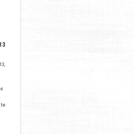
13
13,
es
tte
013