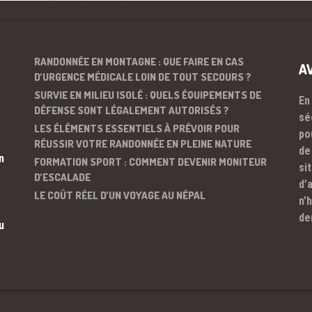
RANDONNÉE EN MONTAGNE : QUE FAIRE EN CAS
A
D’URGENCE MÉDICALE LOIN DE TOUT SECOURS ?
SURVIE EN MILIEU ISOLÉ : QUELS ÉQUIPEMENTS DE
En
DÉFENSE SONT LÉGALEMENT AUTORISÉS ?
sé
LES ÉLÉMENTS ESSENTIELS À PRÉVOIR POUR
po
RÉUSSIR VOTRE RANDONNÉE EN PLEINE NATURE
de
n
FORMATION SPORT : COMMENT DEVENIR MONITEUR
si
D’ESCALADE
d’
LE COÛT RÉEL D’UN VOYAGE AU NÉPAL
n’
de
u