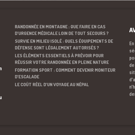
RANDONNÉE EN MONTAGNE : QUE FAIRE EN CAS
A
D’URGENCE MÉDICALE LOIN DE TOUT SECOURS ?
SURVIE EN MILIEU ISOLÉ : QUELS ÉQUIPEMENTS DE
En
DÉFENSE SONT LÉGALEMENT AUTORISÉS ?
sé
LES ÉLÉMENTS ESSENTIELS À PRÉVOIR POUR
po
RÉUSSIR VOTRE RANDONNÉE EN PLEINE NATURE
de
n
FORMATION SPORT : COMMENT DEVENIR MONITEUR
si
D’ESCALADE
d’
LE COÛT RÉEL D’UN VOYAGE AU NÉPAL
n’
de
u