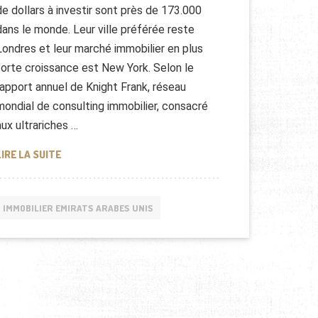
de dollars à investir sont près de 173.000
dans le monde. Leur ville préférée reste
Londres et leur marché immobilier en plus
forte croissance est New York. Selon le
rapport annuel de Knight Frank, réseau
mondial de consulting immobilier, consacré
aux ultrariches …
LE MARCHÉ DE L’IMMOBILIER À SINGAPOUR
LIRE LA SUITE
IMMOBILIER EMIRATS ARABES UNIS