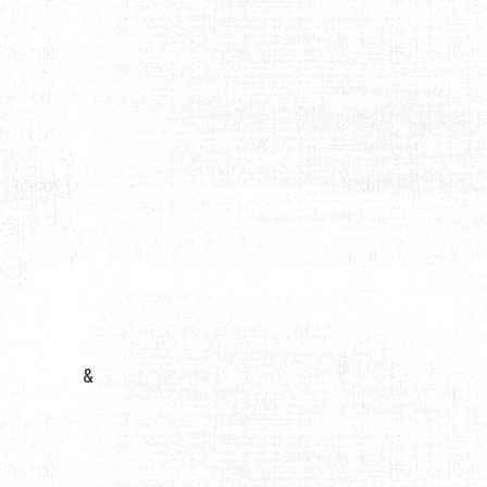
INE
&