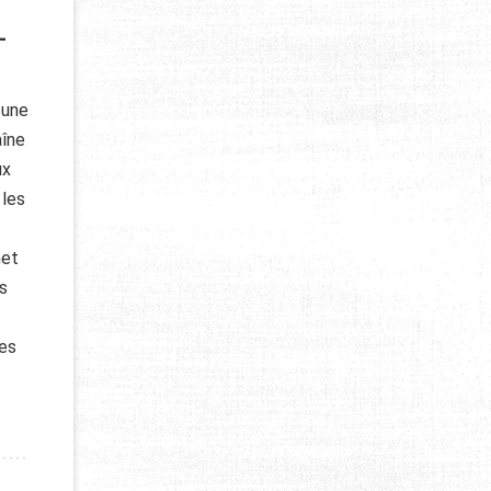
-
 une
aîne
ux
 les
met
s
les
US-MARINE