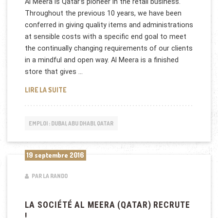
Al Meera is Qatar’s pioneer in the retail business.
Throughout the previous 10 years, we have been
conferred in giving quality items and administrations
at sensible costs with a specific end goal to meet
the continually changing requirements of our clients
in a mindful and open way. Al Meera is a finished
store that gives …
AL MEERA RECRUTE AU QATAR
LIRE LA SUITE
EMPLOI : DUBAI, ABU DHABI, QATAR
19 septembre 2016
PAR LA RANDO
LA SOCIÉTÉ AL MEERA (QATAR) RECRUTE
!