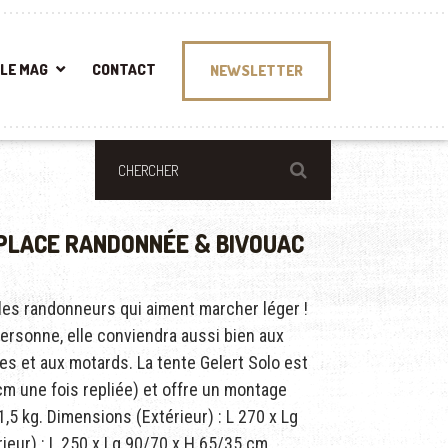
LE MAG
CONTACT
NEWSLETTER
 PLACE RANDONNÉE & BIVOUAC
les randonneurs qui aiment marcher léger !
ersonne, elle conviendra aussi bien aux
es et aux motards. La tente Gelert Solo est
m une fois repliée) et offre un montage
’1,5 kg. Dimensions (Extérieur) : L 270 x Lg
ieur) : L 250 x Lg 90/70 x H 65/35 cm