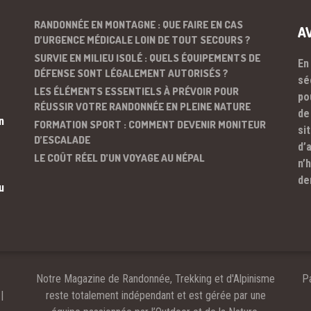
RANDONNÉE EN MONTAGNE : QUE FAIRE EN CAS
A
D’URGENCE MÉDICALE LOIN DE TOUT SECOURS ?
SURVIE EN MILIEU ISOLÉ : QUELS ÉQUIPEMENTS DE
En
DÉFENSE SONT LÉGALEMENT AUTORISÉS ?
sé
LES ÉLÉMENTS ESSENTIELS À PRÉVOIR POUR
po
RÉUSSIR VOTRE RANDONNÉE EN PLEINE NATURE
de
n
FORMATION SPORT : COMMENT DEVENIR MONITEUR
si
D’ESCALADE
d’
LE COÛT RÉEL D’UN VOYAGE AU NÉPAL
n’
de
u
Notre Magazine de Randonnée, Trekking et d'Alpinisme
Pa
|
reste totalement indépendant et est gérée par une