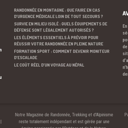
RANDONNÉE EN MONTAGNE : QUE FAIRE EN CAS
A
D’URGENCE MÉDICALE LOIN DE TOUT SECOURS ?
SURVIE EN MILIEU ISOLÉ : QUELS ÉQUIPEMENTS DE
En
DÉFENSE SONT LÉGALEMENT AUTORISÉS ?
sé
LES ÉLÉMENTS ESSENTIELS À PRÉVOIR POUR
po
RÉUSSIR VOTRE RANDONNÉE EN PLEINE NATURE
de
n
FORMATION SPORT : COMMENT DEVENIR MONITEUR
si
D’ESCALADE
d’
LE COÛT RÉEL D’UN VOYAGE AU NÉPAL
n’
de
u
Notre Magazine de Randonnée, Trekking et d'Alpinisme
Pa
|
reste totalement indépendant et est gérée par une